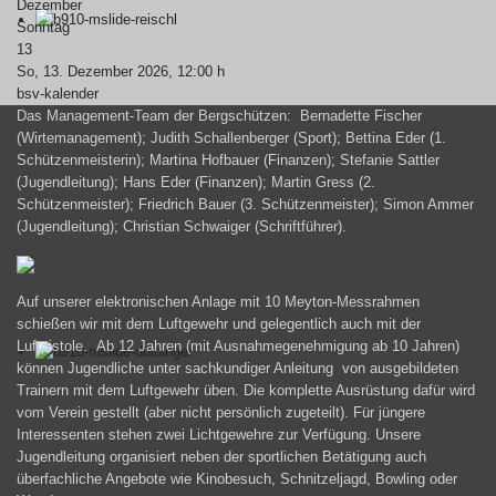
Dezember
Sonntag
13
So, 13. Dezember 2026
, 12:00 h
bsv-kalender
Das Management-Team der Bergschützen: Bernadette Fischer
(Wirtemanagement); Judith Schallenberger (Sport); Bettina Eder (1.
Schützenmeisterin); Martina Hofbauer (Finanzen); Stefanie Sattler
(Jugendleitung); Hans Eder (Finanzen); Martin Gress (2.
Schützenmeister); Friedrich Bauer (3. Schützenmeister); Simon Ammer
(Jugendleitung); Christian Schwaiger (Schriftführer).
Auf unserer elektronischen Anlage mit 10 Meyton-Messrahmen
schießen wir mit dem Luftgewehr und gelegentlich auch mit der
Luftpistole. Ab 12 Jahren (mit Ausnahmegenehmigung ab 10 Jahren)
können Jugendliche unter sachkundiger Anleitung von ausgebildeten
Trainern mit dem Luftgewehr üben. Die komplette Ausrüstung dafür wird
vom Verein gestellt (aber nicht persönlich zugeteilt). Für jüngere
Interessenten stehen zwei Lichtgewehre zur Verfügung. Unsere
Jugendleitung organisiert neben der sportlichen Betätigung auch
überfachliche Angebote wie Kinobesuch, Schnitzeljagd, Bowling oder